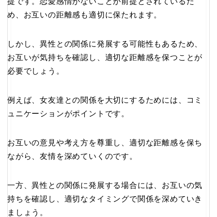
提です。恋愛感情がないことが前提とされているた
め、お互いの距離感も適切に保たれます。
しかし、異性との関係に発展する可能性もあるため、
お互いが気持ちを確認し、適切な距離感を保つことが
必要でしょう。
例えば、女友達との関係を大切にするためには、コミ
ュニケーションがポイントです。
お互いの意見や考え方を尊重し、適切な距離感を保ち
ながら、友情を深めていくのです。
一方、異性との関係に発展する場合には、お互いの気
持ちを確認し、適切なタイミングで関係を深めていき
ましょう。