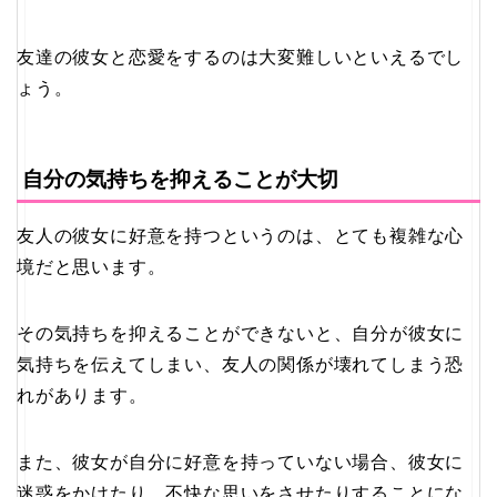
友達の彼女と恋愛をするのは大変難しいといえるでし
ょう。
自分の気持ちを抑えることが大切
友人の彼女に好意を持つというのは、とても複雑な心
境だと思います。
その気持ちを抑えることができないと、自分が彼女に
気持ちを伝えてしまい、友人の関係が壊れてしまう恐
れがあります。
また、彼女が自分に好意を持っていない場合、彼女に
迷惑をかけたり、不快な思いをさせたりすることにな