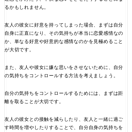
るかもしれません。
友人の彼女に好意を持ってしまった場合、まずは自分
自身に正直になり、その気持ちが本当に恋愛感情なの
か、単なる好意や好意的な感情なのかを見極めること
が大切です。
また、友人や彼女に嫌な思いをさせないために、自分
の気持ちをコントロールする方法を考えましょう。
自分の気持ちをコントロールするためには、まずは距
離を取ることが大切です。
友人の彼女との接触を減らしたり、友人と一緒に過ご
す時間を増やしたりすることで、自分自身の気持ちを