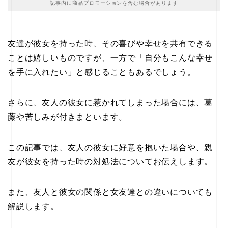
記事内に商品プロモーションを含む場合があります
友達が彼女を持った時、その喜びや幸せを共有できる
ことは嬉しいものですが、一方で「自分もこんな幸せ
を手に入れたい」と感じることもあるでしょう。
さらに、友人の彼女に惹かれてしまった場合には、葛
藤や苦しみが付きまといます。
この記事では、友人の彼女に好意を抱いた場合や、親
友が彼女を持った時の対処法についてお伝えします。
また、友人と彼女の関係と女友達との違いについても
解説します。