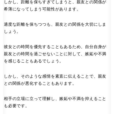
しかし、距離を保ちすぎてしまうと、親友との関係が
希薄になってしまう可能性があります。
適度な距離を保ちつつも、親友との関係を大切にしま
しょう。
彼女との時間を優先することもあるため、自分自身が
親友との時間を過ごせないことに対して、嫉妬や不満
を感じることもあるでしょう。
しかし、そのような感情を素直に伝えることで、親友
との関係が悪化することもあります。
相手の立場に立って理解し、嫉妬や不満を抑えること
も必要です。