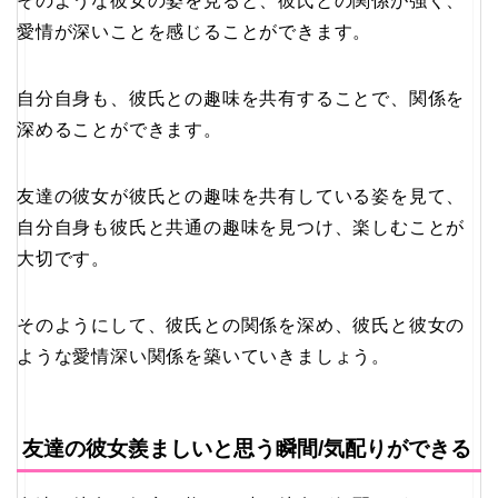
そのような彼女の姿を見ると、彼氏との関係が強く、
愛情が深いことを感じることができます。
自分自身も、彼氏との趣味を共有することで、関係を
深めることができます。
友達の彼女が彼氏との趣味を共有している姿を見て、
自分自身も彼氏と共通の趣味を見つけ、楽しむことが
大切です。
そのようにして、彼氏との関係を深め、彼氏と彼女の
ような愛情深い関係を築いていきましょう。
友達の彼女羨ましいと思う瞬間/気配りができる