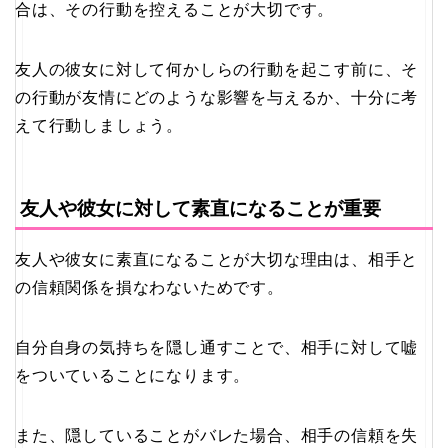
合は、その行動を控えることが大切です。
友人の彼女に対して何かしらの行動を起こす前に、そ
の行動が友情にどのような影響を与えるか、十分に考
えて行動しましょう。
友人や彼女に対して素直になることが重要
友人や彼女に素直になることが大切な理由は、相手と
の信頼関係を損なわないためです。
自分自身の気持ちを隠し通すことで、相手に対して嘘
をついていることになります。
また、隠していることがバレた場合、相手の信頼を失