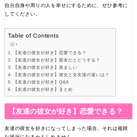
自分自身や周りの人を幸せにするために、ぜひ参考に
してください。
Table of Contents
【友達の彼女が好き】恋愛できる？
【友達の彼女が好き】親友だとどうする？
【友達の彼女が好き】羨ましい
【友達の彼女が好き】彼女と女友達の違いは？
【友達の彼女が好き】Q&A
【友達の彼女が好き】まとめ
【友達の彼女が好き】恋愛できる？
友達の彼女を好きになってしまった場合、それは複雑
な状況になるかもしれません。