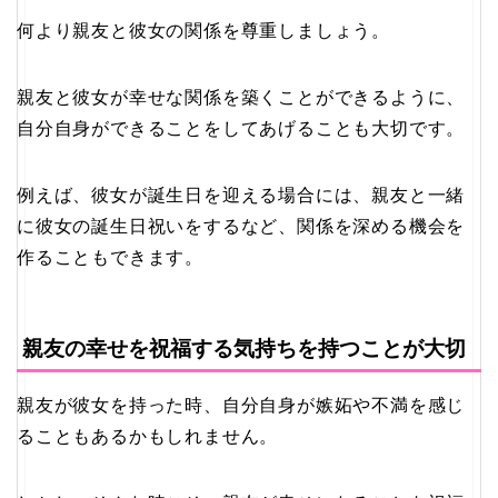
何より親友と彼女の関係を尊重しましょう。
親友と彼女が幸せな関係を築くことができるように、
自分自身ができることをしてあげることも大切です。
例えば、彼女が誕生日を迎える場合には、親友と一緒
に彼女の誕生日祝いをするなど、関係を深める機会を
作ることもできます。
親友の幸せを祝福する気持ちを持つことが大切
親友が彼女を持った時、自分自身が嫉妬や不満を感じ
ることもあるかもしれません。