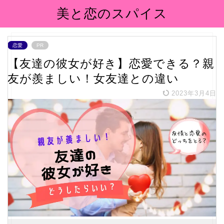
美と恋のスパイス
恋愛
PR
【友達の彼女が好き】恋愛できる？親
友が羨ましい！女友達との違い
2023年3月4日