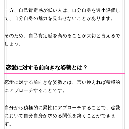
一方、自己肯定感が低い人は、自分自身を過小評価し
て、自分自身の魅力を見出せないことがあります。
そのため、自己肯定感を高めることが大切と言えるで
しょう。
恋愛に対する前向きな姿勢とは？
恋愛に対する前向きな姿勢とは、言い換えれば積極的
にアプローチすることです。
自分から積極的に異性にアプローチすることで、恋愛
において自分自身が求める関係を築くことができま
す。