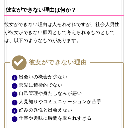
彼女ができない理由は何か？
彼女ができない理由は人それぞれですが、社会人男性
が彼女ができない原因として考えられるものとして
は、以下のようなものがあります。
彼女ができない理由
出会いの機会が少ない
恋愛に積極的でない
自己管理や身だしなみが悪い
人見知りやコミュニケーションが苦手
好みの異性と出会えない
仕事や趣味に時間を取られすぎる