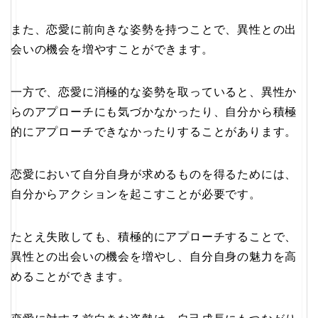
また、恋愛に前向きな姿勢を持つことで、異性との出
会いの機会を増やすことができます。
一方で、恋愛に消極的な姿勢を取っていると、異性か
らのアプローチにも気づかなかったり、自分から積極
的にアプローチできなかったりすることがあります。
恋愛において自分自身が求めるものを得るためには、
自分からアクションを起こすことが必要です。
たとえ失敗しても、積極的にアプローチすることで、
異性との出会いの機会を増やし、自分自身の魅力を高
めることができます。