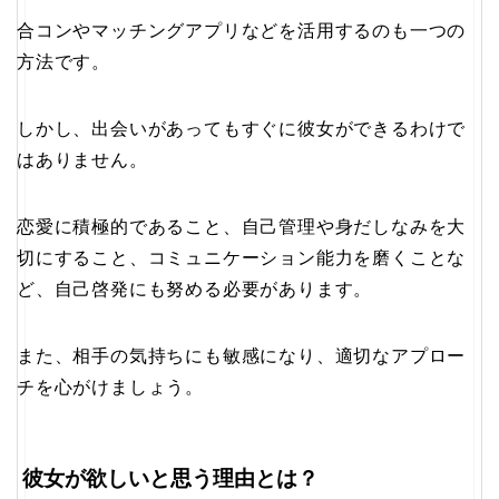
合コンやマッチングアプリなどを活用するのも一つの
方法です。
しかし、出会いがあってもすぐに彼女ができるわけで
はありません。
恋愛に積極的であること、自己管理や身だしなみを大
切にすること、コミュニケーション能力を磨くことな
ど、自己啓発にも努める必要があります。
また、相手の気持ちにも敏感になり、適切なアプロー
チを心がけましょう。
彼女が欲しいと思う理由とは？