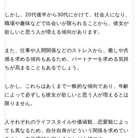
しかし、20代後半から30代にかけて、社会人になり、
職場や趣味などで出会いが限られることから、彼女が
欲しいと思う人が増える傾向があります。
また、仕事や人間関係などのストレスから、癒しや共
感を求める傾向もあるため、パートナーを求める気持
ちが高まることもあるでしょう。
しかし、これらはあくまで一般的な傾向であり、年齢
によって必ずしも彼女が欲しいと思う人が増えるとは
限りません。
人それぞれのライフスタイルや価値観、恋愛観によっ
ても異なるため、自分自身がどういう関係を求めてい