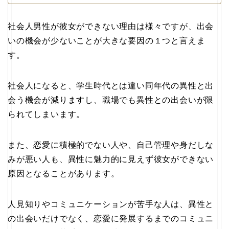
社会人男性が彼女ができない理由は様々ですが、出会
いの機会が少ないことが大きな要因の１つと言えま
す。
社会人になると、学生時代とは違い同年代の異性と出
会う機会が減りますし、職場でも異性との出会いが限
られてしまいます。
また、恋愛に積極的でない人や、自己管理や身だしな
みが悪い人も、異性に魅力的に見えず彼女ができない
原因となることがあります。
人見知りやコミュニケーションが苦手な人は、異性と
の出会いだけでなく、恋愛に発展するまでのコミュニ