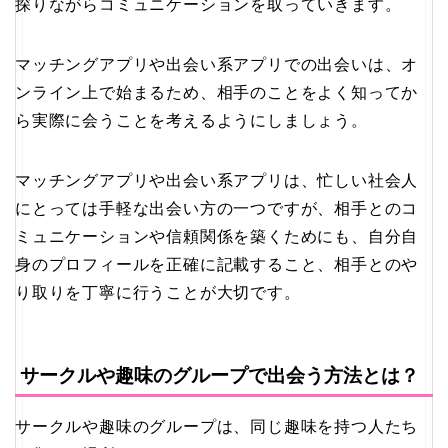
探りながらコミュニケーションを取っていきます。
マッチングアプリや出会い系アプリでの出会いは、オ
ンライン上で始まるため、相手のことをよく知ってか
ら実際に会うことを考えるようにしましょう。
マッチングアプリや出会い系アプリは、忙しい社会人
にとっては手軽な出会い方の一つですが、相手とのコ
ミュニケーションや信頼関係を築くためにも、自分自
身のプロフィールを正確に記載すること、相手とのや
り取りを丁寧に行うことが大切です。
サークルや趣味のグループで出会う方法とは？
サークルや趣味のグループは、同じ趣味を持つ人たち