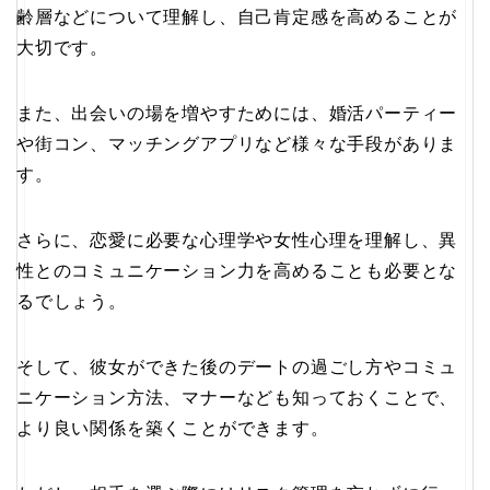
齢層などについて理解し、自己肯定感を高めることが
大切です。
また、出会いの場を増やすためには、婚活パーティー
や街コン、マッチングアプリなど様々な手段がありま
す。
さらに、恋愛に必要な心理学や女性心理を理解し、異
性とのコミュニケーション力を高めることも必要とな
るでしょう。
そして、彼女ができた後のデートの過ごし方やコミュ
ニケーション方法、マナーなども知っておくことで、
より良い関係を築くことができます。