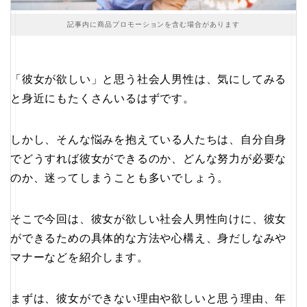
記事内に商品プロモーションを含む場合があります
「彼女が欲しい」と思う社会人男性は、気にしてみる
と身近にもたくさんいるはずです。
しかし、そんな悩みを抱えている人たちは、自分自身
でどうすれば彼女ができるのか、どんな努力が必要な
のか、迷ってしまうことも多いでしょう。
そこで今回は、彼女が欲しい社会人男性向けに、彼女
ができるための具体的な方法や心構え、身だしなみや
マナーなどを紹介します。
まずは、彼女ができない理由や欲しいと思う理由、年