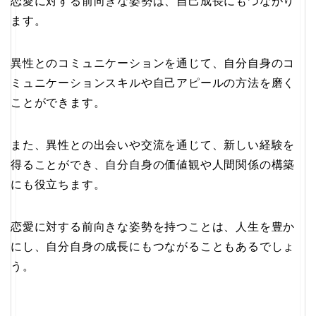
恋愛に対する前向きな姿勢は、自己成長にもつながり
ます。
異性とのコミュニケーションを通じて、自分自身のコ
ミュニケーションスキルや自己アピールの方法を磨く
ことができます。
また、異性との出会いや交流を通じて、新しい経験を
得ることができ、自分自身の価値観や人間関係の構築
にも役立ちます。
恋愛に対する前向きな姿勢を持つことは、人生を豊か
にし、自分自身の成長にもつながることもあるでしょ
う。