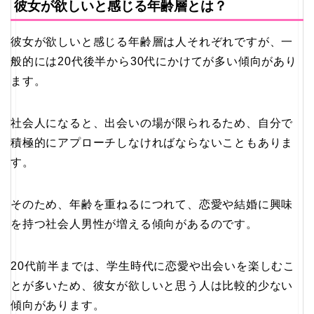
彼女が欲しいと感じる年齢層とは？
彼女が欲しいと感じる年齢層は人それぞれですが、一
般的には20代後半から30代にかけてが多い傾向があり
ます。
社会人になると、出会いの場が限られるため、自分で
積極的にアプローチしなければならないこともありま
す。
そのため、年齢を重ねるにつれて、恋愛や結婚に興味
を持つ社会人男性が増える傾向があるのです。
20代前半までは、学生時代に恋愛や出会いを楽しむこ
とが多いため、彼女が欲しいと思う人は比較的少ない
傾向があります。