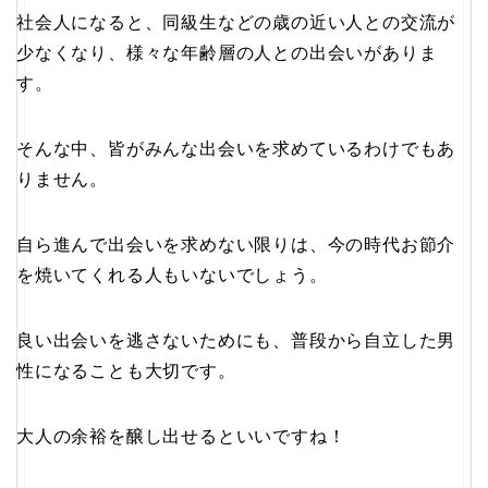
社会人になると、同級生などの歳の近い人との交流が
少なくなり、様々な年齢層の人との出会いがありま
す。
そんな中、皆がみんな出会いを求めているわけでもあ
りません。
自ら進んで出会いを求めない限りは、今の時代お節介
を焼いてくれる人もいないでしょう。
良い出会いを逃さないためにも、普段から自立した男
性になることも大切です。
大人の余裕を醸し出せるといいですね！