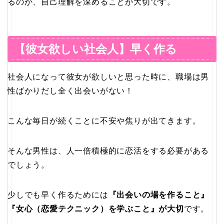
るのか、自己理解を深めることが大切です。
【彼女欲しい社会人】早く作る
社会人になって彼女が欲しいと思った時に、職場は男
性ばかりだし全く出会いがない！
こんな毎日が続くことに不安や焦りが出てきます。
そんな男性は、人一倍積極的に恋活をする必要がある
でしょう。
少しでも早く作るためには
『出会いの場を作ること』
『女心（恋愛テクニック）を学ぶこと』が大切
です。