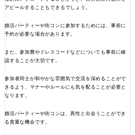
アピールすることもできるでしょう。
婚活パーティーや街コンに参加するためには、事前に
予約が必要な場合があります。
また、参加費やドレスコードなどについても事前に確
認することが大切です。
参加者同士が和やかな雰囲気で交流を深めることがで
きるよう、マナーやルールにも気を配ることが必要と
なります。
婚活パーティーや街コンは、異性と出会うことができ
る貴重な機会です。