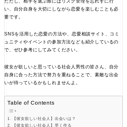
ただし、相手を選ぶ際にはリスク管理を忘れずに行
い、自分自身を大切にしながら恋愛を楽しむことも必
要です。
SNSを活用した恋愛の方法や、恋愛相談サイト、コミ
ュニティやイベントの参加方法なども紹介しているの
で、ぜひ参考にしてみてください。
彼女が欲しいと思っている社会人男性の皆さん、自分
自身に合った方法で努力を重ねることで、素敵な出会
いが待っているかもしれませんよ。
Table of Contents
【彼女欲しい社会人】出会いは？
【彼女欲しい社会人】早く作る