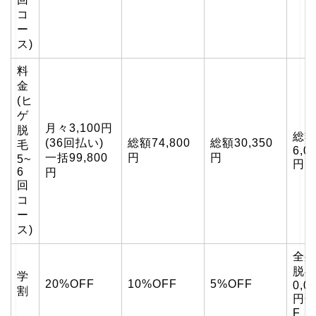
コ
ー
ス)
料
金
(ヒ
ゲ
月々3,100円
脱
総額
(36回払い)
総額74,800
総額30,350
毛
6,0
一括99,800
円
円
5~
円
6
円
回
コ
ー
ス)
全
脱毛
学
20%OFF
10%OFF
5%OFF
0,0
割
円O
F