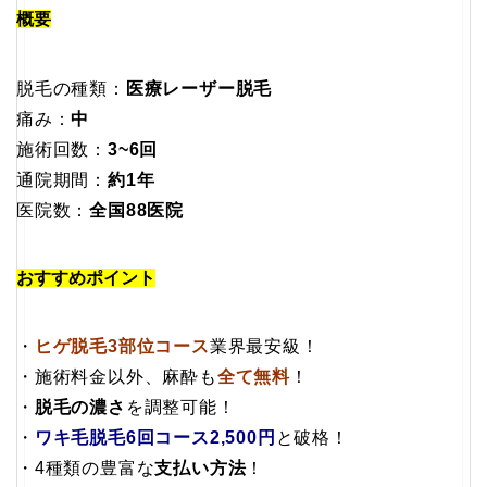
概要
脱毛の種類：
医療レーザー脱毛
痛み：
中
施術回数：
3~6回
通院期間：
約1年
医院数：
全国88医院
おすすめポイント
・
ヒゲ脱毛3部位コース
業界最安級！
・施術料金以外、麻酔も
全て無料
！
・
脱毛の濃さ
を調整可能！
・
ワキ毛脱毛6回コース2,500円
と破格！
・4種類の豊富な
支払い方法
！