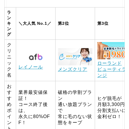
ラ
ン
キ
＼大人気 No.1／
第2位
第3位
ン
グ
ク
リ
ニ
ッ
ローランド
レイノール
ク
メンズクリア
ビューティラ
名
ンジ
お
す
業界最安値保
破格の学割プラ
す
証！
ン
ヒゲ脱毛が
め
コース終了後
通い放題プラン
月額3,300円
ポ
は、
で
分割支払いに
イ
永久に80%OF
常に毛のない状
金利ゼロ！
ン
F！
態をキープ
ト