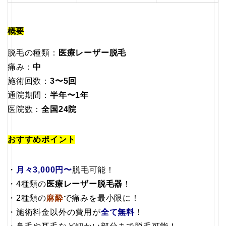
概要
脱毛の種類：
医療レーザー脱毛
痛み：
中
施術回数：
3〜5回
通院期間：
半年〜1年
医院数：
全国24院
おすすめポイント
・
月々3,000円〜
脱毛可能！
・4種類の
医療レーザー脱毛器
！
・2種類の
麻酔
で痛みを最小限に！
・施術料金以外の費用が
全て無料
！