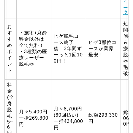
ニ
ク
短
お
間
す
・施術+麻酔
ヒゲ脱毛コ
施
す
料金以外は
ース終了
ヒゲ3部位コ
＆
め
全て無料！
後、3年間ず
ースが業界
療
ポ
・3種類の医
ーっと1回10
最安！
脱
イ
療レーザー
0円！
器
ン
脱毛器
毛
ト
破
料
金
(全
身
月々8,700円
脱
月々5,400円
総額
(60回払い)
総額293,330
毛
一括269,800
06,
一括434,800
円
5~
0円
円
6
円
回