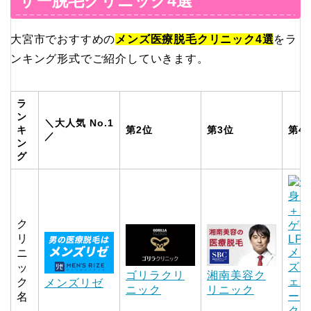
ザー脱毛クリニック4選
大宮市でおすすめの
メンズ医療脱毛クリニック4選
をラ
ンキング形式でご紹介していきます。
ラ
ン
＼大人気 No.1
キ
第2位
第3位
第4
／
ン
グ
ク
リ
メ
ニ
ズ
ッ
ゴリラクリ
湘南美容ク
ェ
ク
メンズリゼ
ニック
リニック
ー
名
ク