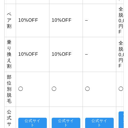
全
ペ
脱毛
ア
10%OFF
10%OFF
–
0,0
割
円O
F
乗
全
り
脱毛
換
10%OFF
10%OFF
–
0,0
え
円O
F
割
部
位
別
◯
◯
◯
◯
脱
毛
公
公
式
式
公式サイ
公式サイ
公式サイ
サ
サ
ト
ト
ト
イ