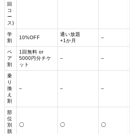
回
コ
ー
ス)
学
通い放題
10%OFF
–
割
+1か月
ペ
1回無料 or
ア
5000円分チケ
–
–
割
ット
乗
り
換
–
–
–
え
割
部
位
別
◯
◯
◯
脱