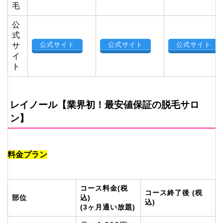
毛
公
式
公式サイト
公式サイト
公式サイト
サ
イ
ト
レイノール【業界初！最安値保証の脱毛サロ
ン】
料金プラン
コース料金(税
コース終了後 (税
部位
込)
込)
(3ヶ月通い放題)