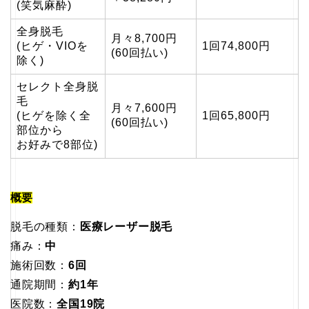
(笑気麻酔)
全身脱毛
月々8,700円
(ヒゲ・VIOを
1回74,800円
(60回払い)
除く)
セレクト全身脱
毛
月々7,600円
(ヒゲを除く全
1回65,800円
(60回払い)
部位から
お好みで8部位)
概要
脱毛の種類：
医療レーザー脱毛
痛み：
中
施術回数：
6回
通院期間：
約1年
医院数：
全国19院