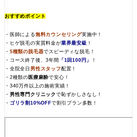
おすすめポイント
・医師による
無料カウンセリング
実施中！
・ヒゲ脱毛の実質料金が
業界最安級
！
・
5種類の脱毛器
でスピーディな脱毛！
・コース終了後、3年間
「1回100円」
！
・全院全日
男性スタッフ
配置！
・2種類の
医療麻酔
で安心！
・340万件以上の施術実績！
・
男性専門クリニック
で恥ずかしさなし！
・
ゴリラ割10%OFF
で割引プラン多数！