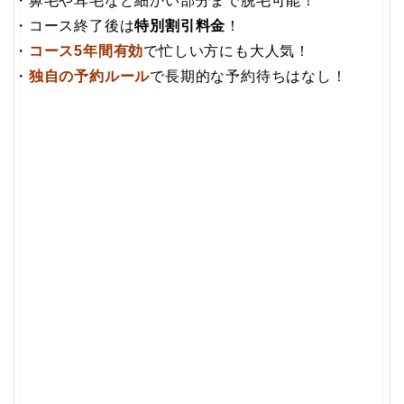
・鼻毛や耳毛など細かい部分まで脱毛可能！
・コース終了後は
特別割引料金
！
・
コース5年間有効
で忙しい方にも大人気！
・
独自の予約ルール
で長期的な予約待ちはなし！