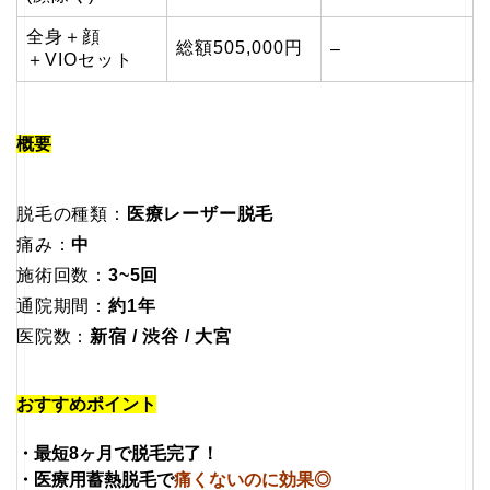
全身＋顔
総額505,000円
–
＋VIOセット
概要
脱毛の種類：
医療レーザー脱毛
痛み：
中
施術回数：
3~5回
通院期間：
約1年
医院数：
新宿 / 渋谷 / 大宮
おすすめポイント
・
最短8ヶ月
で脱毛完了！
・医療用蓄熱脱毛で
痛くないのに効果◎