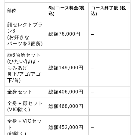
5回コース料金(税
コース終了後 (税
部位
込)
込)
顔セレクトプラ
ン3
総額76,000円
–
(お好きな
パーツを3箇所)
顔6箇所セット
(ひたい/ほほ・
もみあげ
総額149,000円
–
鼻下/アゴ/アゴ
下/首)
全身セット
総額406,000円
–
全身＋顔セット
総額468,000円
–
(VIO除く)
全身＋VIOセッ
ト
総額452,000円
–
(顔除く)