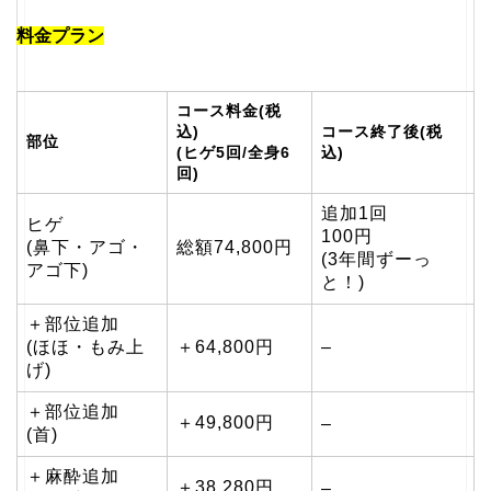
料金プラン
コース料金(税
込)
コース終了後(税
部位
(ヒゲ5回/全身6
込)
回)
追加1回
ヒゲ
100円
(鼻下・アゴ・
総額74,800円
(3年間ずーっ
アゴ下)
と！)
＋部位追加
(ほほ・もみ上
＋64,800円
–
げ)
＋部位追加
＋49,800円
–
(首)
＋麻酔追加
＋38,280円
–