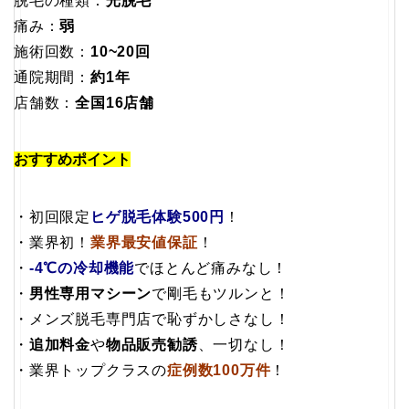
脱毛の種類：
光脱毛
痛み：
弱
施術回数：
10~20回
通院期間：
約1年
店舗数：
全国16店舗
おすすめポイント
・初回限定
ヒゲ脱毛体験500円
！
・業界初！
業界最安値保証
！
・
-4℃の冷却機能
でほとんど痛みなし！
・
男性専用マシーン
で剛毛もツルンと！
・メンズ脱毛専門店で恥ずかしさなし！
・
追加料金
や
物品販売勧誘
、一切なし！
・業界トップクラスの
症例数100万件
！