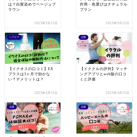
は？白髪染めでベージュブ
作用・色選びはナチュラル
ラウン
ブラン
2023年3月12日
2023年3月12日
ヘアケア
恋愛
【イクオスの口コミ】EX
【イククルの評判】マッチ
プラスは3ヶ月で効かな
ングアプリとweb版の口コ
い？デメリットは？
ミと評価
2023年3月12日
2023年3月12日
恋愛
恋愛