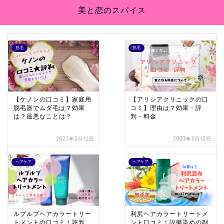
美と恋のスパイス
脱毛
脱毛
【ケノンの口コミ】家庭用
【アリシアクリニックの口
脱毛器でムダ毛は？効果
コミ】理由は？効果・評
は？最悪なことは？
判・料金
2023年3月12日
2023年3月12日
ヘアケア
ヘアケア
ルプルプヘアカラートリー
利尻ヘアカラートリートメ
トメントの口コミ！評判
ント口コミ！設樂染めの副