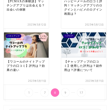
【PCMAXの体験談】マッ
ハッピーメールの口コミ評
チングアプリは出会える？
判！マッチングアプリのロ
出会いの体験
グインとハピメのログイン
画面は？
2023年3月12日
2023年3月12日
バストアップ
ヘアケア
【ワコールのナイトアップ
【チャップアップの口コ
ブラの口コミ】評判は？効
ミ】使用した評判は？副作
果の違い
用は？評価について
2023年3月11日
2023年3月11日
...
...
1
7
8
9
17