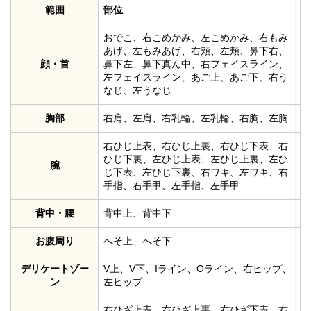
範囲
部位
おでこ、右こめかみ、左こめかみ、右もみ
あげ、左もみあげ、右頬、左頬、鼻下右、
顔・首
鼻下左、鼻下真ん中、右フェイスライン、
左フェイスライン、あご上、あご下、右う
なじ、左うなじ
胸部
右肩、左肩、右乳輪、左乳輪、右胸、左胸
右ひじ上表、右ひじ上裏、右ひじ下表、右
ひじ下裏、左ひじ上表、左ひじ上裏、左ひ
腕
じ下表、左ひじ下裏、右ワキ、左ワキ、右
手指、右手甲、左手指、左手甲
背中・腰
背中上、背中下
お腹周り
へそ上、へそ下
デリケートゾー
V上、V下、Iライン、Oライン、右ヒップ、
ン
左ヒップ
右ひざ上表、右ひざ上裏、右ひざ下表、右