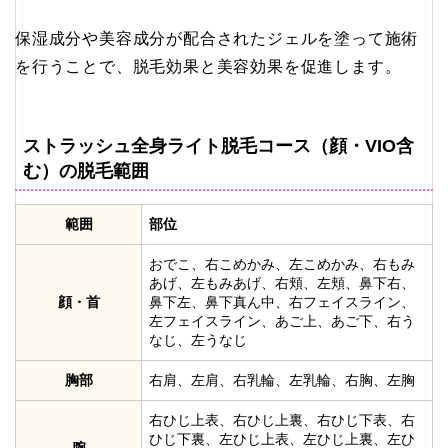
保湿成分や美容成分が配合されたジェルを塗って施術
を行うことで、脱毛効果と美容効果を促進します。
ストラッシュ全身ライト脱毛コース（顔・VIO含
む）の脱毛範囲
範囲
部位
おでこ、右こめかみ、左こめかみ、右もみ
あげ、左もみあげ、右頬、左頬、鼻下右、
顔・首
鼻下左、鼻下真ん中、右フェイスライン、
左フェイスライン、あご上、あご下、右う
なじ、左うなじ
胸部
右肩、左肩、右乳輪、左乳輪、右胸、左胸
右ひじ上表、右ひじ上裏、右ひじ下表、右
ひじ下裏、左ひじ上表、左ひじ上裏、左ひ