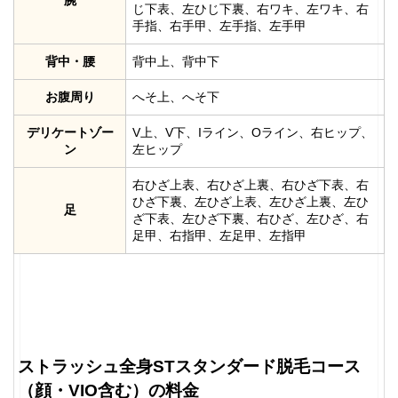
腕
じ下表、左ひじ下裏、右ワキ、左ワキ、右
手指、右手甲、左手指、左手甲
背中・腰
背中上、背中下
お腹周り
へそ上、へそ下
デリケートゾー
V上、V下、Iライン、Oライン、右ヒップ、
ン
左ヒップ
右ひざ上表、右ひざ上裏、右ひざ下表、右
ひざ下裏、左ひざ上表、左ひざ上裏、左ひ
足
ざ下表、左ひざ下裏、右ひざ、左ひざ、右
足甲、右指甲、左足甲、左指甲
ストラッシュ全身STスタンダード脱毛コース
（顔・VIO含む）の料金